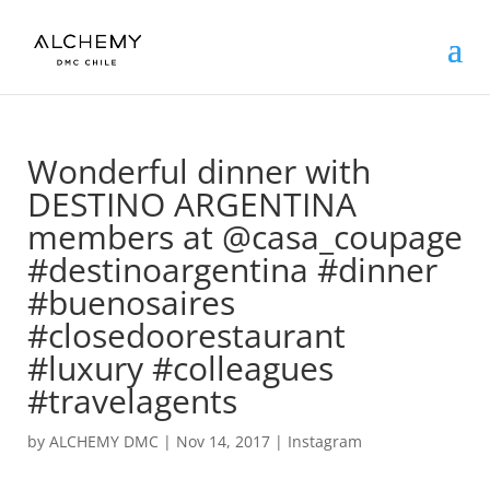
Wonderful dinner with
DESTINO ARGENTINA
members at @casa_coupage
#destinoargentina #dinner
#buenosaires
#closedoorestaurant
#luxury #colleagues
#travelagents
by
ALCHEMY DMC
|
Nov 14, 2017
|
Instagram