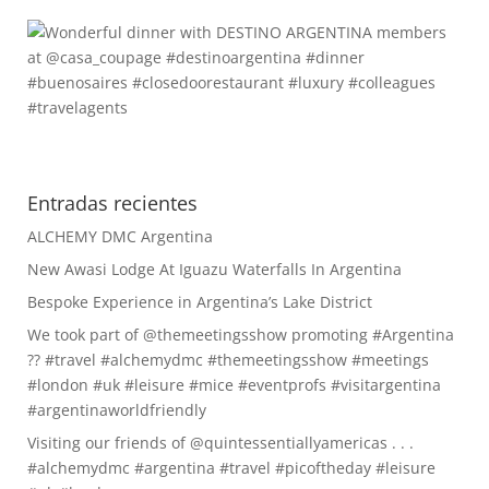
Entradas recientes
ALCHEMY DMC Argentina
New Awasi Lodge At Iguazu Waterfalls In Argentina
Bespoke Experience in Argentina’s Lake District
We took part of @themeetingsshow promoting #Argentina
?? #travel #alchemydmc #themeetingsshow #meetings
#london #uk #leisure #mice #eventprofs #visitargentina
#argentinaworldfriendly
Visiting our friends of @quintessentiallyamericas . . .
#alchemydmc #argentina #travel #picoftheday #leisure