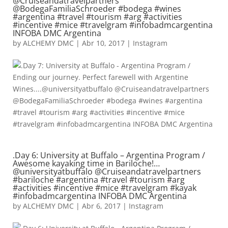
@Cruiseandatravelpartners
@BodegaFamiliaSchroeder #bodega #wines
#argentina #travel #tourism #arg #activities
#incentive #mice #travelgram #infobadmcargentina
INFOBA DMC Argentina
by
ALCHEMY DMC
|
Abr 10, 2017
|
Instagram
.Day 6: University at Buffalo – Argentina Program /
Awesome kayaking time in Bariloche!…
@universityatbuffalo @Cruiseandatravelpartners
#bariloche #argentina #travel #tourism #arg
#activities #incentive #mice #travelgram #kayak
#infobadmcargentina INFOBA DMC Argentina
by
ALCHEMY DMC
|
Abr 6, 2017
|
Instagram