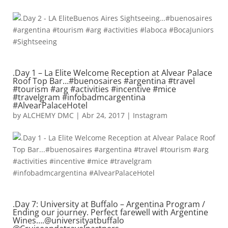
.Day 1 – La Elite Welcome Reception at Alvear Palace
Roof Top Bar…#buenosaires #argentina #travel
#tourism #arg #activities #incentive #mice
#travelgram #infobadmcargentina
#AlvearPalaceHotel
by
ALCHEMY DMC
|
Abr 24, 2017
|
Instagram
.Day 7: University at Buffalo – Argentina Program /
Ending our journey. Perfect farewell with Argentine
Wines….@universityatbuffalo