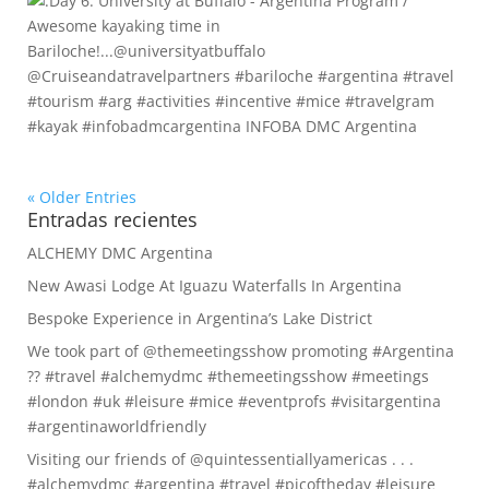
« Older Entries
Entradas recientes
ALCHEMY DMC Argentina
New Awasi Lodge At Iguazu Waterfalls In Argentina
Bespoke Experience in Argentina’s Lake District
We took part of @themeetingsshow promoting #Argentina
?? #travel #alchemydmc #themeetingsshow #meetings
#london #uk #leisure #mice #eventprofs #visitargentina
#argentinaworldfriendly
Visiting our friends of @quintessentiallyamericas . . .
#alchemydmc #argentina #travel #picoftheday #leisure