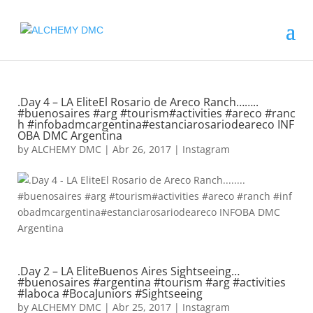
.Day 4 – LA EliteEl Rosario de Areco Ranch……..
#buenosaires #arg #tourism#activities #areco #ranc
h #infobadmcargentina#estanciarosariodeareco INF
OBA DMC Argentina
by
ALCHEMY DMC
|
Abr 26, 2017
|
Instagram
.Day 2 – LA EliteBuenos Aires Sightseeing…
#buenosaires #argentina #tourism #arg #activities
#laboca #BocaJuniors #Sightseeing
by
ALCHEMY DMC
|
Abr 25, 2017
|
Instagram