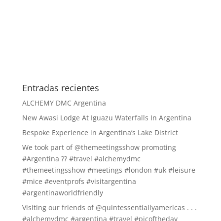
Entradas recientes
ALCHEMY DMC Argentina
New Awasi Lodge At Iguazu Waterfalls In Argentina
Bespoke Experience in Argentina’s Lake District
We took part of @themeetingsshow promoting
#Argentina ?? #travel #alchemydmc
#themeetingsshow #meetings #london #uk #leisure
#mice #eventprofs #visitargentina
#argentinaworldfriendly
Visiting our friends of @quintessentiallyamericas . . .
#alchemydmc #argentina #travel #picoftheday