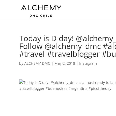
Today is D day! @alchemy_
Follow @alchemy_dmc #al
#travel #travelblogger #b
by
ALCHEMY DMC
|
May 2, 2018
|
Instagram