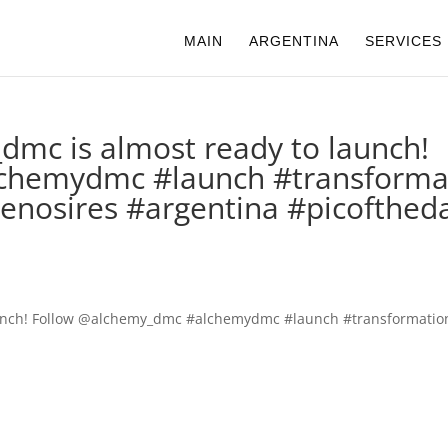
MAIN
ARGENTINA
SERVICES
dmc is almost ready to launch!
chemydmc #launch #transforma
uenosires #argentina #picofthed