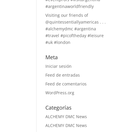
#argentinaworldfriendly
Visiting our friends of
@quintessentiallyamericas . . .
#alchemydmc #argentina
#travel #picoftheday #leisure
#uk #london
Meta
Iniciar sesión
Feed de entradas
Feed de comentarios
WordPress.org
Categorías
ALCHEMY DMC News
ALCHEMY DMC News