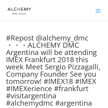
#Repost @alchemy_dmc
・・・ALCHEMY DMC
Argentina will be attending
IMEX Frankfurt 2018 this
week Meet Sergio Pizzagalli,
Company Founder See you
tomorrow! #IMEX18 #IMEX
#IMEXerience #frankfurt
#visitargentina
#alchemydmc #argentina