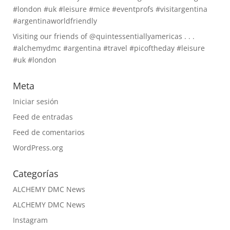
#london #uk #leisure #mice #eventprofs #visitargentina
#argentinaworldfriendly
Visiting our friends of @quintessentiallyamericas . . .
#alchemydmc #argentina #travel #picoftheday #leisure
#uk #london
Meta
Iniciar sesión
Feed de entradas
Feed de comentarios
WordPress.org
Categorías
ALCHEMY DMC News
ALCHEMY DMC News
Instagram