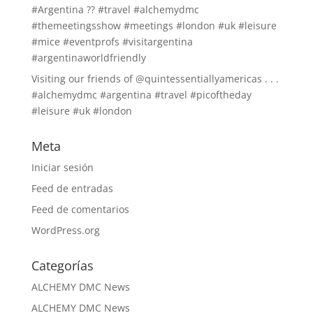
#Argentina ?? #travel #alchemydmc
#themeetingsshow #meetings #london #uk #leisure
#mice #eventprofs #visitargentina
#argentinaworldfriendly
Visiting our friends of @quintessentiallyamericas . . .
#alchemydmc #argentina #travel #picoftheday
#leisure #uk #london
Meta
Iniciar sesión
Feed de entradas
Feed de comentarios
WordPress.org
Categorías
ALCHEMY DMC News
ALCHEMY DMC News