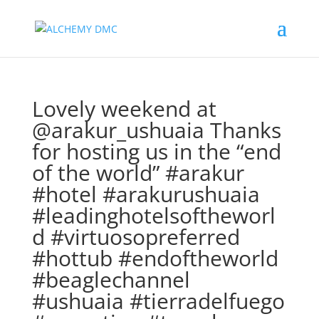
Lovely weekend at
@arakur_ushuaia Thanks
for hosting us in the “end
of the world” #arakur
#hotel #arakurushuaia
#leadinghotelsoftheworl
d #virtuosopreferred
#hottub #endoftheworld
#beaglechannel
#ushuaia #tierradelfuego