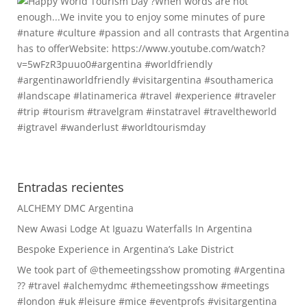
Entradas recientes
ALCHEMY DMC Argentina
New Awasi Lodge At Iguazu Waterfalls In Argentina
Bespoke Experience in Argentina’s Lake District
We took part of @themeetingsshow promoting #Argentina
?? #travel #alchemydmc #themeetingsshow #meetings
#london #uk #leisure #mice #eventprofs #visitargentina