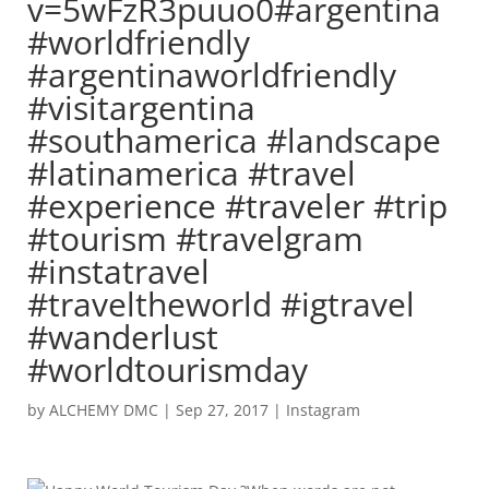
v=5wFzR3puuo0#argentina
#worldfriendly
#argentinaworldfriendly
#visitargentina
#southamerica #landscape
#latinamerica #travel
#experience #traveler #trip
#tourism #travelgram
#instatravel
#traveltheworld #igtravel
#wanderlust
#worldtourismday
by
ALCHEMY DMC
|
Sep 27, 2017
|
Instagram