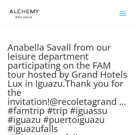
Anabella Savall from our
leisure department
participating on the FAM
tour hosted by Grand Hotels
Lux in Iguazu.Thank you for
the
invitation!@recoletagrand …
#famtrip #trip #iguassu
#iguazu #puertoiguazu
#iguazufalls