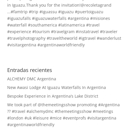
Entradas recientes
ALCHEMY DMC Argentina
New Awasi Lodge At Iguazu Waterfalls In Argentina
Bespoke Experience in Argentina’s Lake District
We took part of @themeetingsshow promoting #Argentina
?? #travel #alchemydmc #themeetingsshow #meetings
#london #uk #leisure #mice #eventprofs #visitargentina
#argentinaworldfriendly