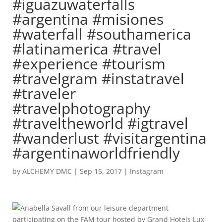
#iguazuwaterfalls
#argentina #misiones
#waterfall #southamerica
#latinamerica #travel
#experience #tourism
#travelgram #instatravel
#traveler
#travelphotography
#traveltheworld #igtravel
#wanderlust #visitargentina
#argentinaworldfriendly
by
ALCHEMY DMC
|
Sep 15, 2017
|
Instagram