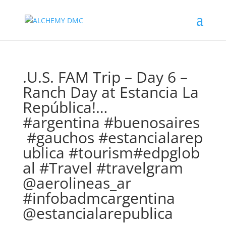
.U.S. FAM Trip – Day 6 –
Ranch Day at Estancia La
República!…
#argentina #buenosaires
#gauchos #estancialarep
ublica #tourism#edpglob
al #Travel #travelgram
@aerolineas_ar
#infobadmcargentina
@estancialarepublica