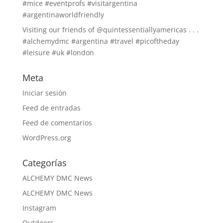
#mice #eventprofs #visitargentina
#argentinaworldfriendly
Visiting our friends of @quintessentiallyamericas . . .
#alchemydmc #argentina #travel #picoftheday
#leisure #uk #london
Meta
Iniciar sesión
Feed de entradas
Feed de comentarios
WordPress.org
Categorías
ALCHEMY DMC News
ALCHEMY DMC News
Instagram
Outdoors