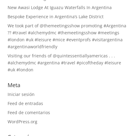
New Awasi Lodge At Iguazu Waterfalls In Argentina
Bespoke Experience in Argentina’s Lake District
We took part of @themeetingsshow promoting #Argentina
?? #travel #alchemydmc #themeetingsshow #meetings
#london #uk #leisure #mice #eventprofs #visitargentina
#argentinaworldfriendly
Visiting our friends of @quintessentiallyamericas . . .
#alchemydmc #argentina #travel #picoftheday #leisure
#uk #london
Meta
Iniciar sesión
Feed de entradas
Feed de comentarios
WordPress.org