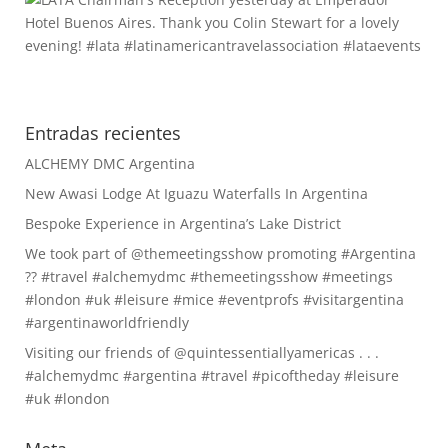
Entradas recientes
ALCHEMY DMC Argentina
New Awasi Lodge At Iguazu Waterfalls In Argentina
Bespoke Experience in Argentina’s Lake District
We took part of @themeetingsshow promoting #Argentina
?? #travel #alchemydmc #themeetingsshow #meetings
#london #uk #leisure #mice #eventprofs #visitargentina
#argentinaworldfriendly
Visiting our friends of @quintessentiallyamericas . . .
#alchemydmc #argentina #travel #picoftheday #leisure
#uk #london