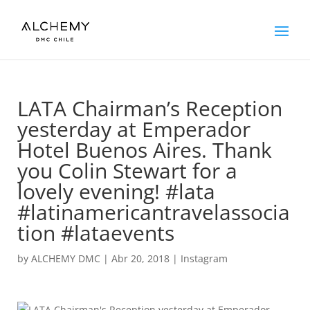
LATA Chairman’s Reception
yesterday at Emperador
Hotel Buenos Aires. Thank
you Colin Stewart for a
lovely evening! #lata
#latinamericantravelassocia
tion #lataevents
by
ALCHEMY DMC
|
Abr 20, 2018
|
Instagram