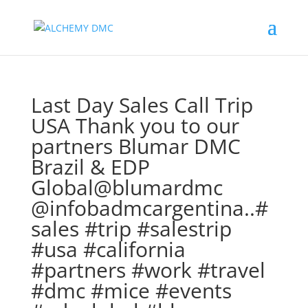
Last Day Sales Call Trip
USA Thank you to our
partners Blumar DMC
Brazil & EDP
Global@blumardmc
@infobadmcargentina..#
sales #trip #salestrip
#usa #california
#partners #work #travel
#dmc #mice #events