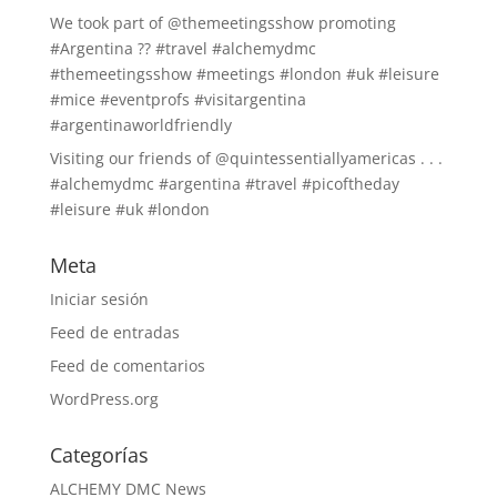
We took part of @themeetingsshow promoting
#Argentina ?? #travel #alchemydmc
#themeetingsshow #meetings #london #uk #leisure
#mice #eventprofs #visitargentina
#argentinaworldfriendly
Visiting our friends of @quintessentiallyamericas . . .
#alchemydmc #argentina #travel #picoftheday
#leisure #uk #london
Meta
Iniciar sesión
Feed de entradas
Feed de comentarios
WordPress.org
Categorías
ALCHEMY DMC News