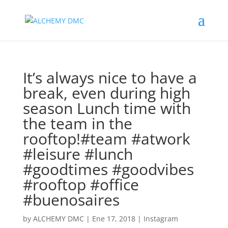
It’s always nice to have a
break, even during high
season Lunch time with
the team in the
rooftop!#team #atwork
#leisure #lunch
#goodtimes #goodvibes
#rooftop #office
#buenosaires
by
ALCHEMY DMC
|
Ene 17, 2018
|
Instagram